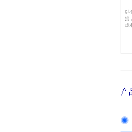
以
提
成
产