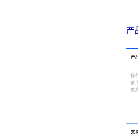
产
产
操
低
度
支