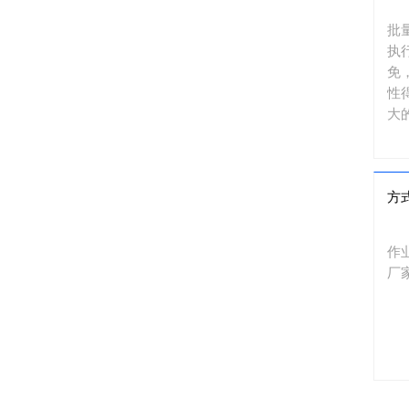
批
执
免
性
大
方
作
厂