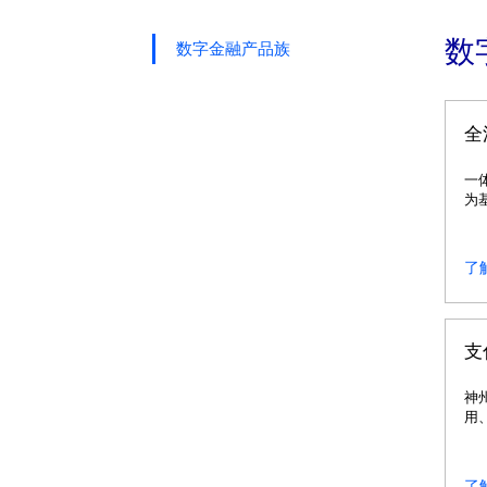
数
数字金融产品族
全
一
为
了
支
神
用
了