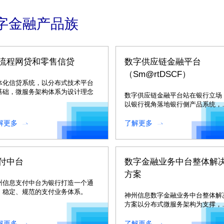
字金融产品族
流程网贷和零售信贷
数字供应链金融平台
（Sm@rtDSCF）
体化信贷系统，以分布式技术平台
基础，微服务架构体系为设计理念
数字供应链金融平台站在银行立场
以银行视角落地银行侧产品系统，
助银行踏实建立与场景的敏捷业务
接能力。
解更多
了解更多
付中台
数字金融业务中台整体解
方案
州信息支付中台为银行打造一个通
、稳定、规范的支付业务体系。
神州信息数字金融业务中台整体解
方案以分布式微服务架构为支撑，
供全面的中台业务能力。
解更多
了解更多