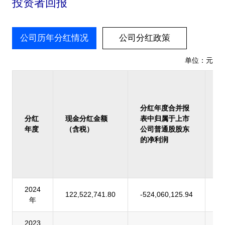
投资者回报
公司历年分红情况
公司分红政策
单位：元
占
报
归
分红年度合并报
上
分红
现金分红金额
表中归属于上市
司
年度
（含税）
公司普通股股东
股
的净利润
的
润
率
2024
122,522,741.80
-524,060,125.94
-
年
2023