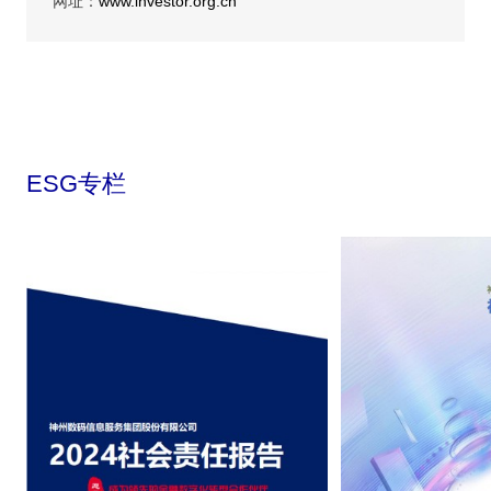
网址：
www.investor.org.cn
ESG专栏