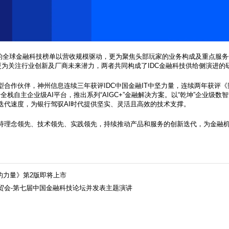
3年的全球金融科技榜单以营收规模驱动，更为聚焦头部玩家的业务构成及重点服
）更为关注行业创新及厂商未来潜力，两者共同构成了IDC金融科技供给侧演进
合作伙伴，神州信息连续三年获评IDC中国金融IT中坚力量，连续两年获评《财
引，基于全栈自主企业级AI平台，推出系列“AIGC+”金融解决方案。以“乾坤”企业
型迭代速度，为银行驾驭AI时代提供坚实、灵活且高效的技术支撑。
持理念领先、技术领先、实践领先，持续推动产品和服务的创新迭代，为金融
化的力量》第2版即将上市
贸会-第七届中国金融科技论坛并发表主题演讲