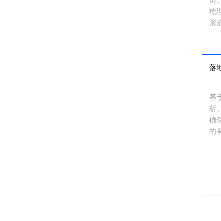
梳
形
落
基
析
确
的