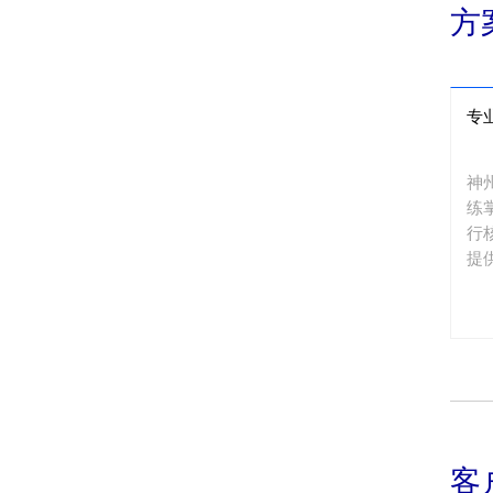
方
专
神
练
行
提
客