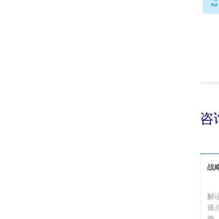
咨
战
解
痛
势