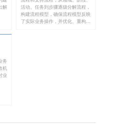
出解
活动、任务到步骤逐级分解流程，
构建流程模型，确保流程模型反映
了实际业务操作，并优化、重构业
务流程以提高效率。2）产品模
型：建立产品目录高阶框架、基础
产品清单、可售产品清单、产品结
构、产品组件及产品属性，构建可
视化产品模型。3）数据模型：分
业务
析业务流程中涉及的数据实体、属
效机
性和关系。建立数据模型，明确数
对业
据的结构、约束和关系。确保数据
模型支持业务流程的需要，并提供
准确的数据视图。4）用户体验模
型：分析用户需求和期望，包括用
户角色、场景和交互方式。设计用
户体验模型，以优化用户与系统和
流程的交互并确保用户体验模型反
映用户需求和业务目标。